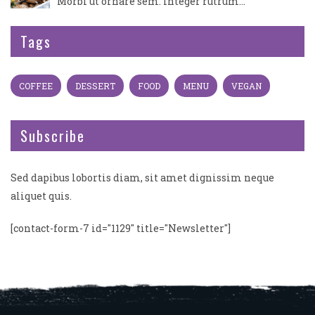
Morbi ut ornare sem. Integer rutrum…
Tags
COFFEE
DESSERT
FOOD
MENU
VEGAN
Subscribe
Sed dapibus lobortis diam, sit amet dignissim neque
aliquet quis.
[contact-form-7 id="1129" title="Newsletter"]